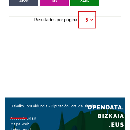
JSON
TSV
XLSX
Resultados por página
OPENDATA.
Bizkaiko Foru Aldundia
-
Diputación Foral de Bizkaia
BIZKAIA
Accesibilidad
.EUS
Mapa web