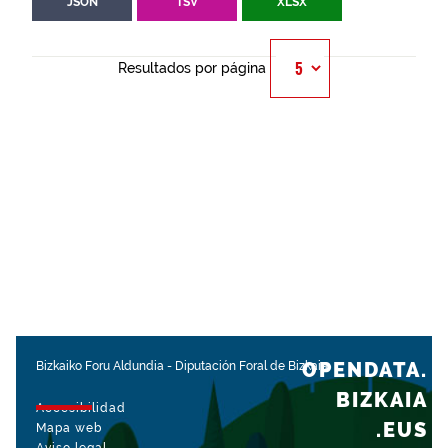
JSON
TSV
XLSX
Resultados por página
OPENDATA.
Bizkaiko Foru Aldundia
-
Diputación Foral de Bizkaia
BIZKAIA
Accesibilidad
.EUS
Mapa web