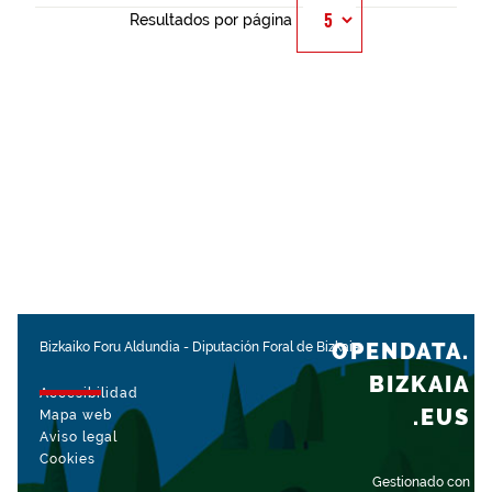
Resultados por página
OPENDATA.
Bizkaiko Foru Aldundia
-
Diputación Foral de Bizkaia
BIZKAIA
Accesibilidad
.EUS
Mapa web
Aviso legal
Cookies
Gestionado con