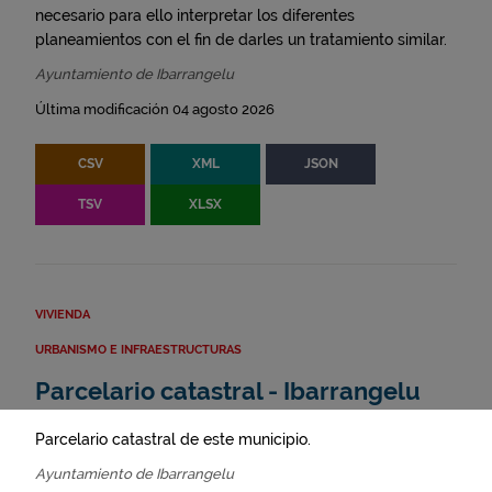
necesario para ello interpretar los diferentes
planeamientos con el fin de darles un tratamiento similar.
Ayuntamiento de Ibarrangelu
Última modificación 04 agosto 2026
CSV
XML
JSON
TSV
XLSX
VIVIENDA
URBANISMO E INFRAESTRUCTURAS
Parcelario catastral - Ibarrangelu
Parcelario catastral de este municipio.
Ayuntamiento de Ibarrangelu