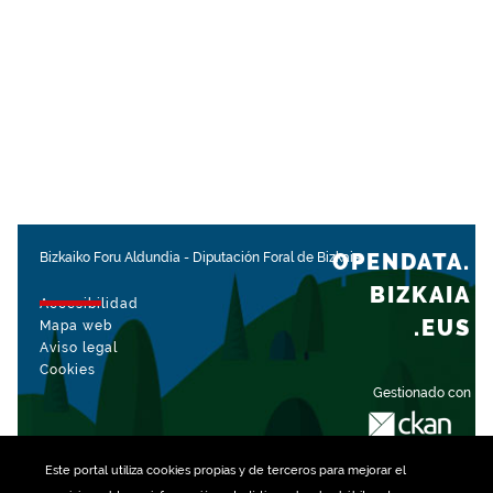
OPENDATA.
Bizkaiko Foru Aldundia
-
Diputación Foral de Bizkaia
BIZKAIA
Accesibilidad
.EUS
Mapa web
Aviso legal
Cookies
Gestionado con
Este portal utiliza
cookies
propias y de terceros para mejorar el