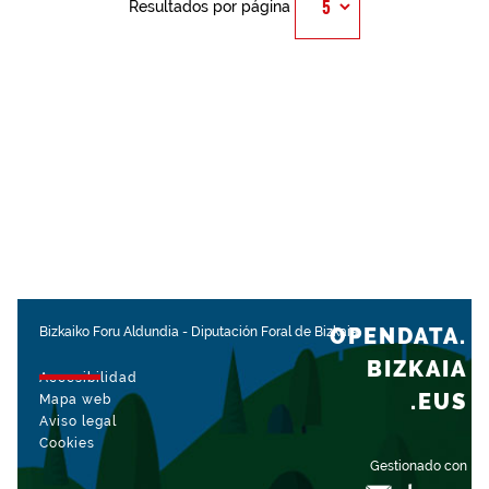
Resultados por página
OPENDATA.
Bizkaiko Foru Aldundia
-
Diputación Foral de Bizkaia
BIZKAIA
Accesibilidad
.EUS
Mapa web
Aviso legal
Cookies
Gestionado con