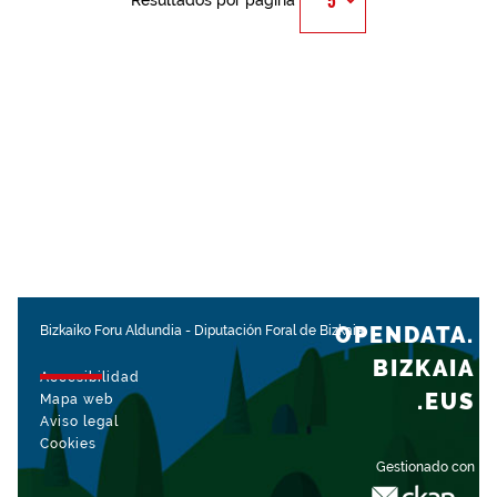
Resultados por página
OPENDATA.
Bizkaiko Foru Aldundia
-
Diputación Foral de Bizkaia
BIZKAIA
Accesibilidad
.EUS
Mapa web
Aviso legal
Cookies
Gestionado con