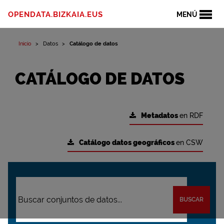
OPENDATA.BIZKAIA.EUS
MENÚ
Inicio
Datos
Catálogo de datos
CATÁLOGO DE DATOS
Metadatos
en RDF
Catálogo datos geográficos
en CSW
BUSCAR