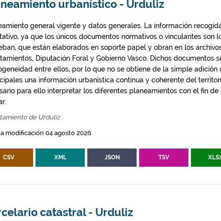
neamiento urbanístico - Urduliz
eamiento general vigente y datos generales. La información recogida
ntativo, ya que los únicos documentos normativos o vinculantes son 
eban, que están elaborados en soporte papel y obran en los archivo
tamientos, Diputación Foral y Gobierno Vasco. Dichos documentos s
geneidad entre ellos, por lo que no se obtiene de la simple adición
ipales una información urbanística continua y coherente del territor
ario para ello interpretar los diferentes planeamientos con el fin de
ar.
tamiento de Urduliz
a modificación 04 agosto 2026
CSV
XML
JSON
TSV
XLS
celario catastral - Urduliz