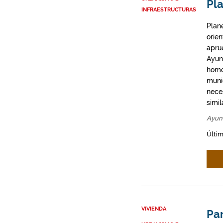
Pla
INFRAESTRUCTURAS
Plan
orie
apru
Ayun
homo
munic
neces
simil
Ayun
Últim
VIVIENDA
Par