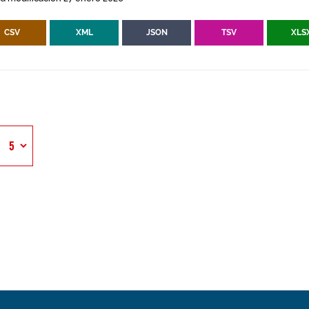
CSV
XML
JSON
TSV
XLS