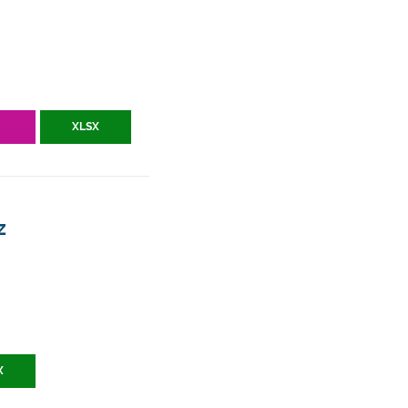
V
XLSX
z
X