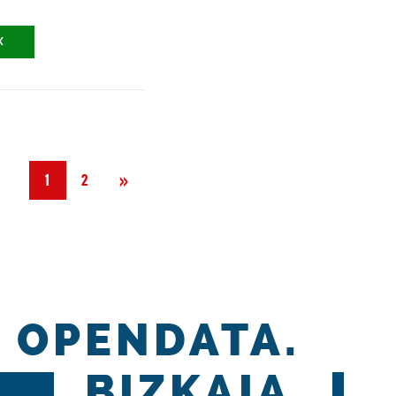
X
Siguiente
»
1
2
OPENDATA.
BIZKAIA