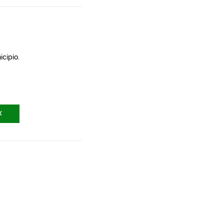
icipio.
X