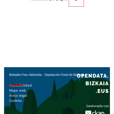
OPENDATA.
Bizkaiko Foru Aldundia
-
Diputación Foral de Bizkaia
BIZKAIA
Accesibilidad
.EUS
Mapa web
Aviso legal
Cookies
Gestionado con