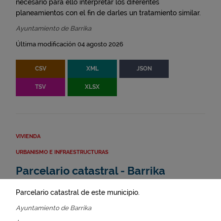
necesario para ello interpretar los diferentes
planeamientos con el fin de darles un tratamiento similar.
Ayuntamiento de Barrika
Última modificación 04 agosto 2026
CSV
XML
JSON
TSV
XLSX
VIVIENDA
URBANISMO E INFRAESTRUCTURAS
Parcelario catastral - Barrika
Parcelario catastral de este municipio.
Ayuntamiento de Barrika