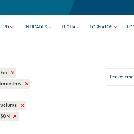
HVD
ENTIDADES
FECHA
FORMATOS
LO
atzu
Recientemen
terrestres
ructuras
JSON