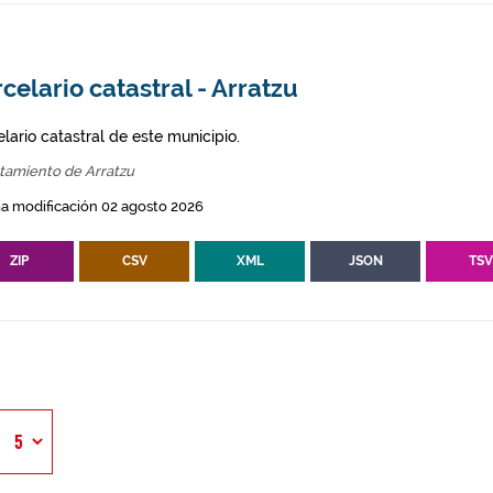
celario catastral - Arratzu
lario catastral de este municipio.
tamiento de Arratzu
a modificación 02 agosto 2026
ZIP
CSV
XML
JSON
TS