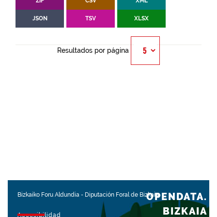
ZIP
CSV
XML
JSON
TSV
XLSX
Resultados por página
OPENDATA.
Bizkaiko Foru Aldundia
-
Diputación Foral de Bizkaia
BIZKAIA
Accesibilidad