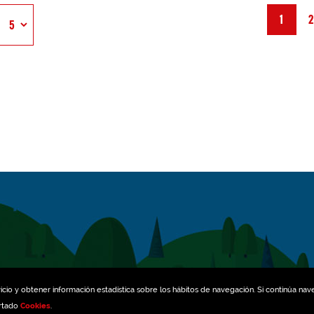
1
icio y obtener información estadística sobre los hábitos de navegación. Si continúa na
artado
Cookies
.