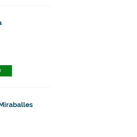
a
X
Miraballes