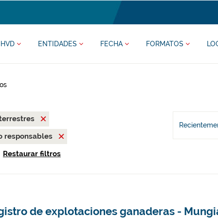
HVD
ENTIDADES
FECHA
FORMATOS
LO
os
terrestres
Recientemen
o responsables
Restaurar filtros
gistro de explotaciones ganaderas - Mungi