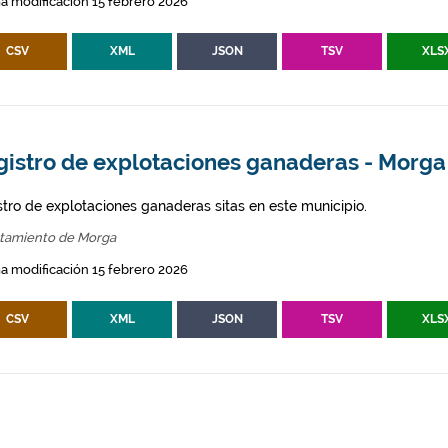
a modificación 15 febrero 2026
CSV
XML
JSON
TSV
XLS
gistro de explotaciones ganaderas - Morga
stro de explotaciones ganaderas sitas en este municipio.
tamiento de Morga
a modificación 15 febrero 2026
CSV
XML
JSON
TSV
XLS