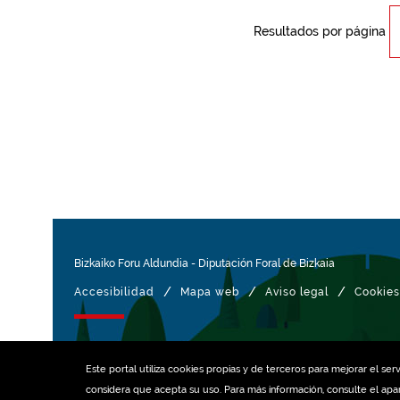
Resultados por página
Bizkaiko Foru Aldundia
-
Diputación Foral de Bizkaia
/
/
/
Accesibilidad
Mapa web
Aviso legal
Cookies
Gestionado con
Este portal utiliza
cookies
propias y de terceros para mejorar el serv
considera que acepta su uso. Para más información, consulte el ap