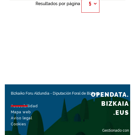
Resultados por página
OPENDATA.
Bizkaiko Foru Aldundia
-
Diputación Foral de Bizkaia
BIZKAIA
Accesibilidad
.EUS
Mapa web
Aviso legal
Cookies
Gestionado con