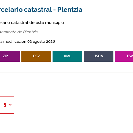
celario catastral - Plentzia
lario catastral de este municipio.
tamiento de Plentzia
a modificación 02 agosto 2026
ZIP
CSV
XML
JSON
TS