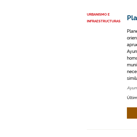
URBANISMO E
Pla
INFRAESTRUCTURAS
Plan
orie
apru
Ayun
homo
munic
neces
simil
Ayun
Últim