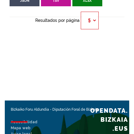
JSON
TSV
XLSX
Resultados por página
OPENDATA.
Bizkaiko Foru Aldundia
-
Diputación Foral de Bizkaia
BIZKAIA
Accesibilidad
.EUS
Mapa web