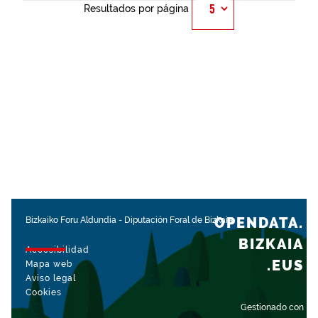
Resultados por página
OPENDATA.
Bizkaiko Foru Aldundia
-
Diputación Foral de Bizkaia
BIZKAIA
Accesibilidad
.EUS
Mapa web
Aviso legal
Cookies
Gestionado con