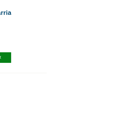
rria
X