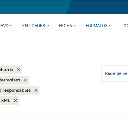
HVD
ENTIDADES
FECHA
FORMATOS
LO
ebarria
Recientemen
terrestres
o responsables
XML