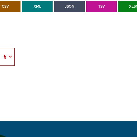
CSV
XML
JSON
TSV
XLS