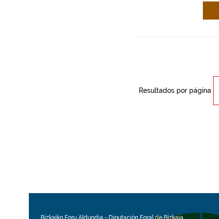
Resultados por página
Bizkaiko Foru Aldundia
-
Diputación Foral de Bizkaia