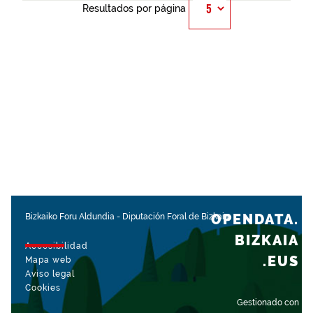
Resultados por página
OPENDATA.
Bizkaiko Foru Aldundia
-
Diputación Foral de Bizkaia
BIZKAIA
Accesibilidad
.EUS
Mapa web
Aviso legal
Cookies
Gestionado con