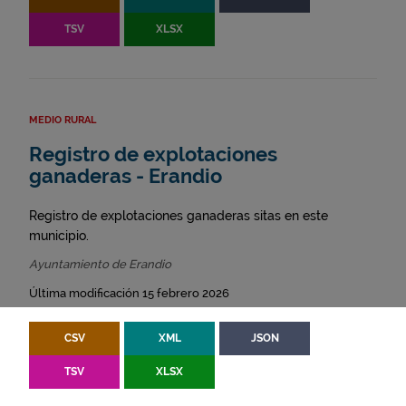
TSV
XLSX
MEDIO RURAL
Registro de explotaciones
ganaderas - Erandio
Registro de explotaciones ganaderas sitas en este
municipio.
Ayuntamiento de Erandio
Última modificación 15 febrero 2026
CSV
XML
JSON
TSV
XLSX