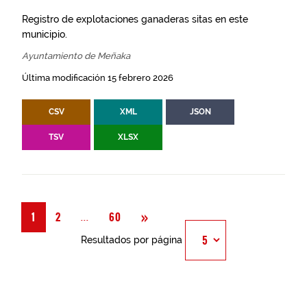
Registro de explotaciones ganaderas sitas en este
municipio.
Ayuntamiento de Meñaka
Última modificación 15 febrero 2026
CSV
XML
JSON
TSV
XLSX
Siguiente
»
Página
...
1
2
60
Resultados por página