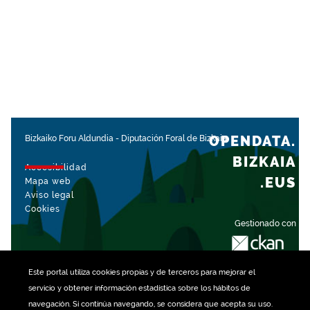
OPENDATA.
Bizkaiko Foru Aldundia
-
Diputación Foral de Bizkaia
BIZKAIA
Accesibilidad
.EUS
Mapa web
Aviso legal
Cookies
Gestionado con
Este portal utiliza
cookies
propias y de terceros para mejorar el
servicio y obtener información estadística sobre los hábitos de
navegación. Si continúa navegando, se considera que acepta su uso.