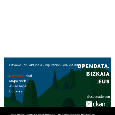
OPENDATA.
Bizkaiko Foru Aldundia
-
Diputación Foral de Bizkaia
BIZKAIA
Accesibilidad
.EUS
Mapa web
Aviso legal
Cookies
Gestionado con
Este portal utiliza
cookies
propias y de terceros para mejorar el