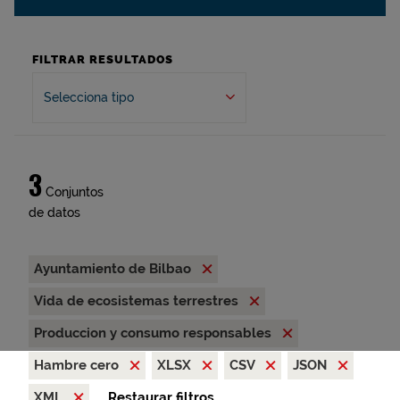
FILTRAR RESULTADOS
Selecciona tipo
3
Conjuntos
de datos
Ayuntamiento de Bilbao
Vida de ecosistemas terrestres
Produccion y consumo responsables
Hambre cero
XLSX
CSV
JSON
XML
Restaurar filtros