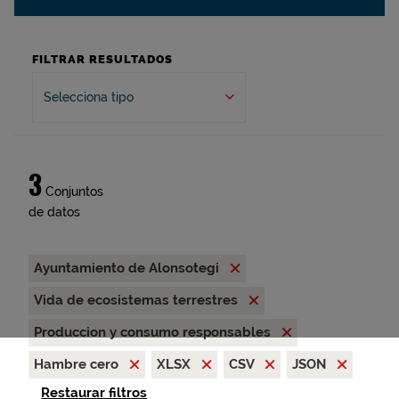
FILTRAR RESULTADOS
Selecciona tipo
3
Conjuntos
de datos
Ayuntamiento de Alonsotegi
Vida de ecosistemas terrestres
Produccion y consumo responsables
Hambre cero
XLSX
CSV
JSON
Restaurar filtros