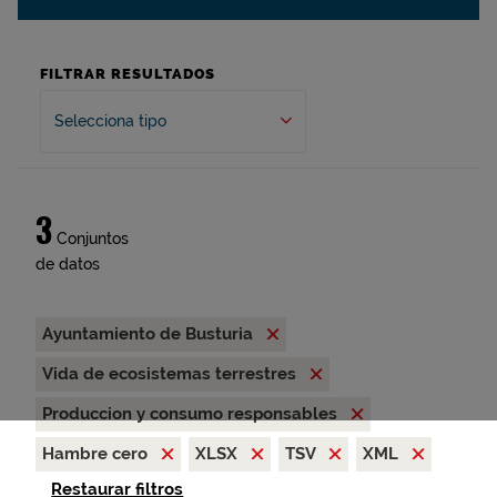
FILTRAR RESULTADOS
Selecciona tipo
3
Conjuntos
de datos
Ayuntamiento de Busturia
Vida de ecosistemas terrestres
Produccion y consumo responsables
Hambre cero
XLSX
TSV
XML
Restaurar filtros