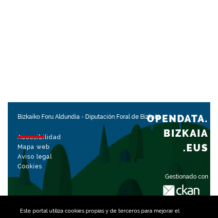
OPENDATA.
Bizkaiko Foru Aldundia
-
Diputación Foral de Bizkaia
BIZKAIA
Accesibilidad
.EUS
Mapa web
Aviso legal
Cookies
Gestionado con
Este portal utiliza
cookies
propias y de terceros para mejorar el