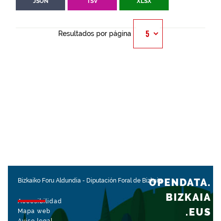
JSON
TSV
XLSX
Resultados por página
OPENDATA.
Bizkaiko Foru Aldundia
-
Diputación Foral de Bizkaia
BIZKAIA
Accesibilidad
.EUS
Mapa web