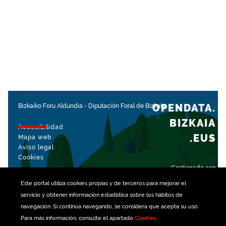
OPENDATA.
Bizkaiko Foru Aldundia
-
Diputación Foral de Bizkaia
BIZKAIA
Accesibilidad
.EUS
Mapa web
Aviso legal
Cookies
Gestionado con
Este portal utiliza
cookies
propias y de terceros para mejorar el
servicio y obtener información estadística sobre los hábitos de
navegación. Si continúa navegando, se considera que acepta su uso.
Para más información, consulte el apartado
Cookies
.