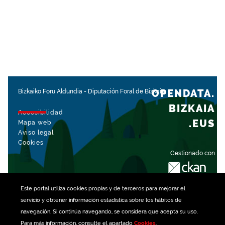
OPENDATA.
Bizkaiko Foru Aldundia
-
Diputación Foral de Bizkaia
BIZKAIA
Accesibilidad
.EUS
Mapa web
Aviso legal
Cookies
Gestionado con
Este portal utiliza
cookies
propias y de terceros para mejorar el
servicio y obtener información estadística sobre los hábitos de
navegación. Si continúa navegando, se considera que acepta su uso.
Para más información, consulte el apartado
Cookies
.