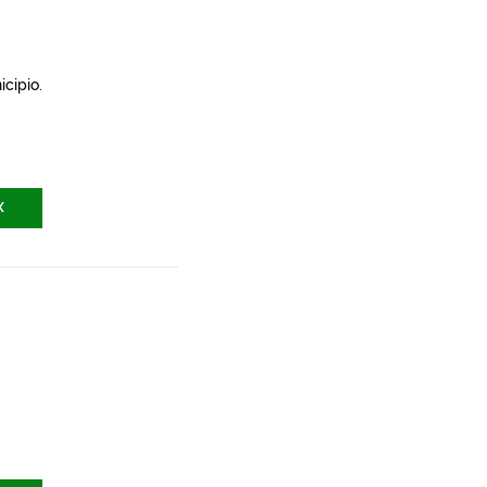
icipio.
X