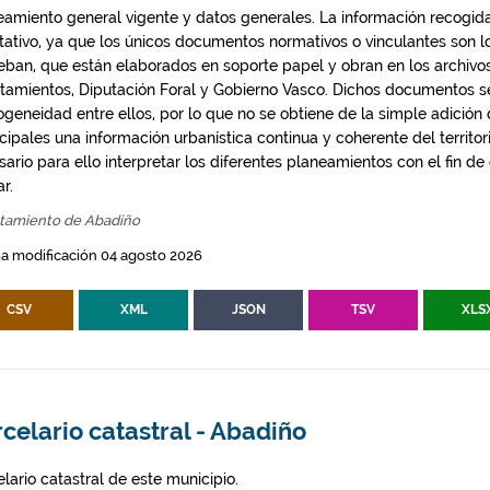
eamiento general vigente y datos generales. La información recogida
ntativo, ya que los únicos documentos normativos o vinculantes son 
eban, que están elaborados en soporte papel y obran en los archivo
tamientos, Diputación Foral y Gobierno Vasco. Dichos documentos s
geneidad entre ellos, por lo que no se obtiene de la simple adición
ipales una información urbanística continua y coherente del territor
ario para ello interpretar los diferentes planeamientos con el fin de
ar.
tamiento de Abadiño
a modificación 04 agosto 2026
CSV
XML
JSON
TSV
XLS
celario catastral - Abadiño
lario catastral de este municipio.