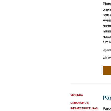
Plan
orie
apru
Ayun
homo
munic
neces
simil
Ayun
Últim
VIVIENDA
Par
URBANISMO E
Parce
INFRAESTRUCTURAS