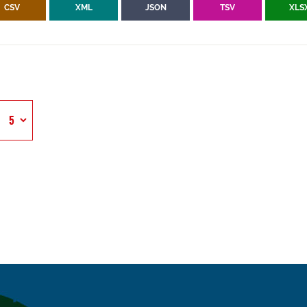
CSV
XML
JSON
TSV
XLS