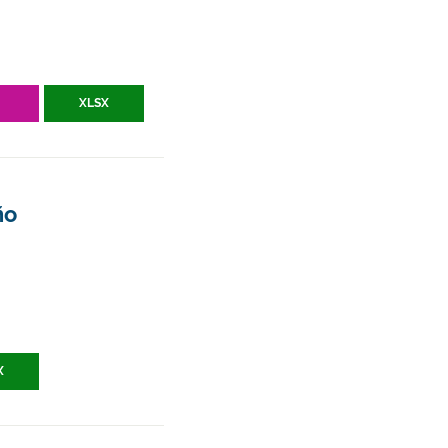
V
XLSX
ño
X