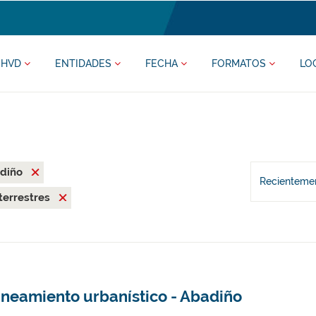
HVD
ENTIDADES
FECHA
FORMATOS
LO
adiño
Recientemen
terrestres
aneamiento urbanístico - Abadiño