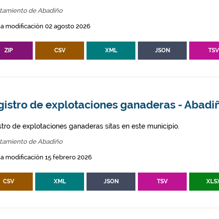
tamiento de Abadiño
a modificación 02 agosto 2026
ZIP
CSV
XML
JSON
TS
gistro de explotaciones ganaderas - Abadi
stro de explotaciones ganaderas sitas en este municipio.
tamiento de Abadiño
a modificación 15 febrero 2026
CSV
XML
JSON
TSV
XLS