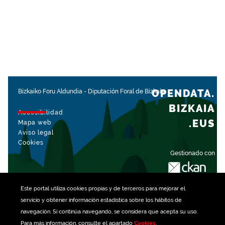
OPENDATA.
Bizkaiko Foru Aldundia
-
Diputación Foral de Bizkaia
BIZKAIA
Accesibilidad
.EUS
Mapa web
Aviso legal
Cookies
Gestionado con
Este portal utiliza
cookies
propias y de terceros para mejorar el
servicio y obtener información estadística sobre los hábitos de
navegación. Si continúa navegando, se considera que acepta su uso.
Para más información, consulte el apartado
Cookies
.