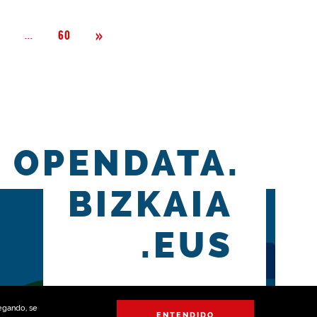
Siguiente
»
Página
...
2
60
OPENDATA.
BIZKAIA
.EUS
vegando, se
ENTENDIDO