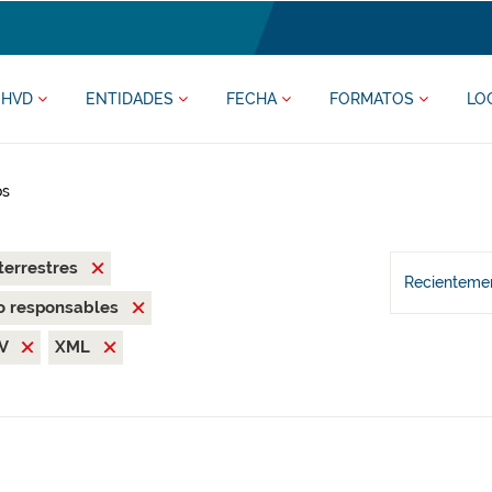
HVD
ENTIDADES
FECHA
FORMATOS
LO
os
terrestres
Recientemen
o responsables
SV
XML