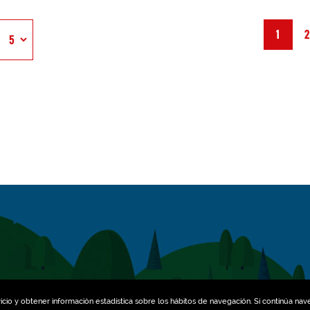
1
icio y obtener información estadística sobre los hábitos de navegación. Si continúa na