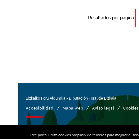
Resultados por página
Bizkaiko Foru Aldundia
-
Diputación Foral de Bizkaia
/
/
/
Accesibilidad
Mapa web
Aviso legal
Cookies
Gestionado con
Este portal utiliza
cookies
propias y de terceros para mejorar el serv