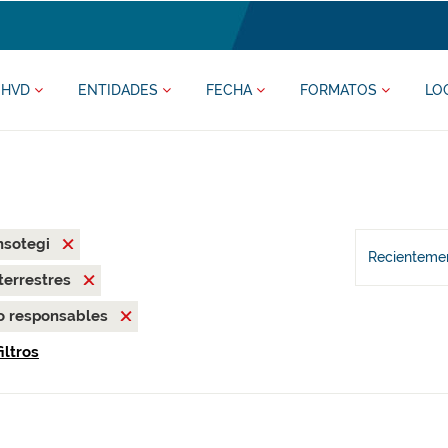
HVD
ENTIDADES
FECHA
FORMATOS
LO
nsotegi
Recientemen
terrestres
o responsables
iltros