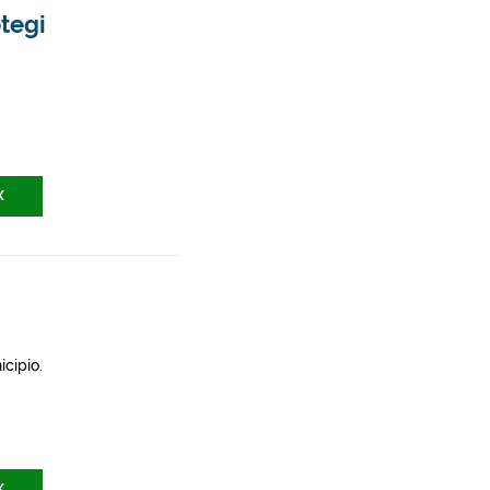
tegi
X
icipio.
X