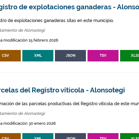
gistro de explotaciones ganaderas - Alonso
stro de explotaciones ganaderas sitas en este municipio.
tamiento de Alonsotegi
a modificación 15 febrero 2026
CSV
XML
JSON
TSV
XLS
celas del Registro vitícola - Alonsotegi
mación de las parcelas productivas del Registro vitícola de este mun
tamiento de Alonsotegi
a modificación 30 enero 2026
CSV
XML
JSON
TSV
XLS