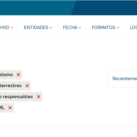
HVD
ENTIDADES
FECHA
FORMATOS
LO
ratamo
Recientemen
terrestres
o responsables
ML