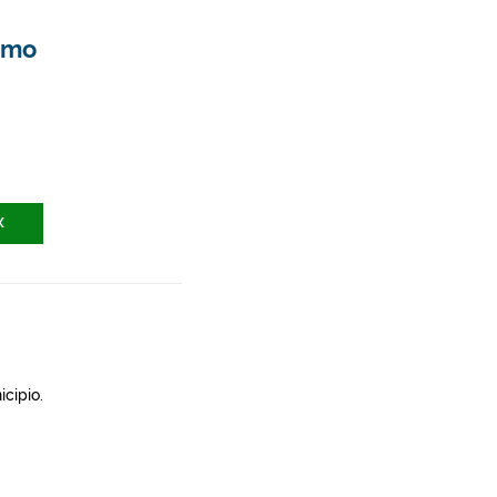
amo
X
icipio.