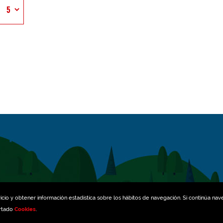
icio y obtener información estadística sobre los hábitos de navegación. Si continúa na
artado
Cookies
.