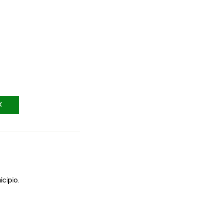
X
icipio.