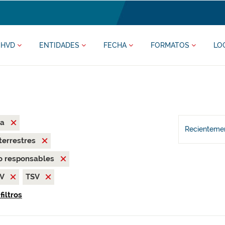
HVD
ENTIDADES
FECHA
FORMATOS
LO
ma
Recientemen
terrestres
o responsables
SV
TSV
filtros