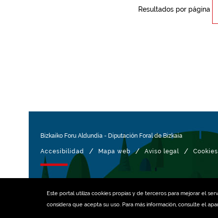
Resultados por página
Bizkaiko Foru Aldundia
-
Diputación Foral de Bizkaia
/
/
/
Accesibilidad
Mapa web
Aviso legal
Cookies
Gestionado con
Este portal utiliza
cookies
propias y de terceros para mejorar el serv
considera que acepta su uso. Para más información, consulte el ap