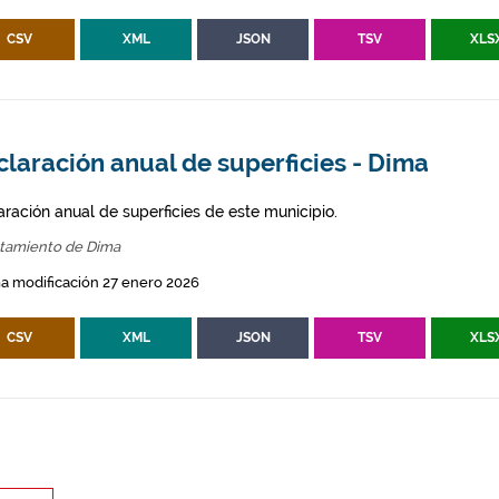
CSV
XML
JSON
TSV
XLS
laración anual de superficies - Dima
aración anual de superficies de este municipio.
tamiento de Dima
a modificación 27 enero 2026
CSV
XML
JSON
TSV
XLS