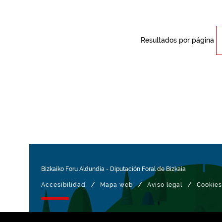
Resultados por página
Bizkaiko Foru Aldundia
-
Diputación Foral de Bizkaia
/
/
/
Accesibilidad
Mapa web
Aviso legal
Cookies
Gestionado con