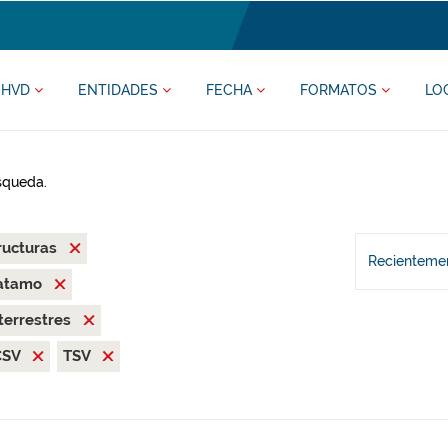
HVD
ENTIDADES
FECHA
FORMATOS
LO
úsqueda.
ructuras
Recientemen
ratamo
terrestres
CSV
TSV