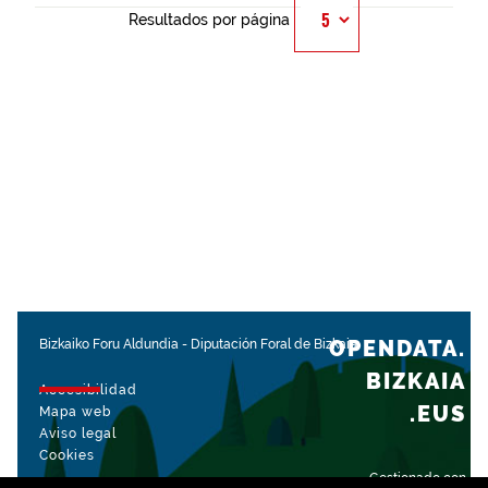
Resultados por página
OPENDATA.
Bizkaiko Foru Aldundia
-
Diputación Foral de Bizkaia
BIZKAIA
Accesibilidad
.EUS
Mapa web
Aviso legal
Cookies
Gestionado con