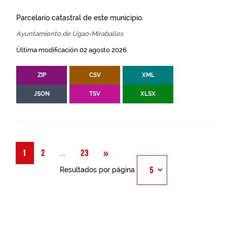
Parcelario catastral de este municipio.
Ayuntamiento de Ugao-Miraballes
Última modificación 02 agosto 2026
ZIP
CSV
XML
JSON
TSV
XLSX
Siguiente
»
Página
...
1
2
23
Resultados por página