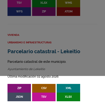
TSV
XLSX
WMS
WFS
ZIP
ATOM
VIVIENDA
URBANISMO E INFRAESTRUCTURAS
Parcelario catastral - Lekeitio
Parcelario catastral de este municipio.
Ayuntamiento de Lekeitio
Última modificación 02 agosto 2026
ZIP
CSV
XML
JSON
TSV
XLSX