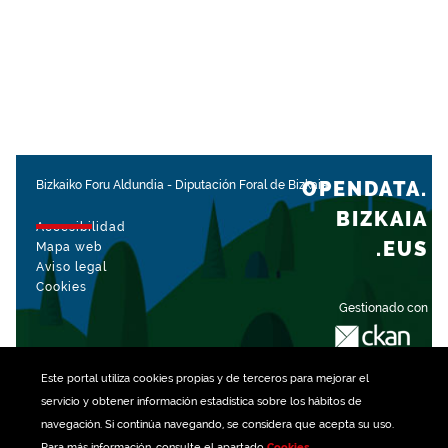
OPENDATA.
Bizkaiko Foru Aldundia
-
Diputación Foral de Bizkaia
BIZKAIA
Accesibilidad
.EUS
Mapa web
Aviso legal
Cookies
Gestionado con
Este portal utiliza
cookies
propias y de terceros para mejorar el
servicio y obtener información estadística sobre los hábitos de
navegación. Si continúa navegando, se considera que acepta su uso.
Para más información, consulte el apartado
Cookies
.