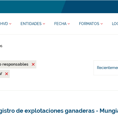
HVD
ENTIDADES
FECHA
FORMATOS
LO
os
o responsables
Recientemen
SV
gistro de explotaciones ganaderas - Mungi