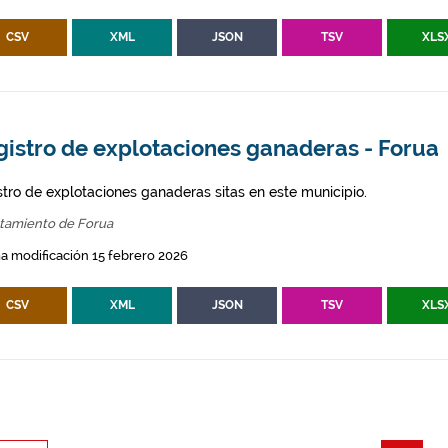
CSV
XML
JSON
TSV
XLS
gistro de explotaciones ganaderas - Forua
stro de explotaciones ganaderas sitas en este municipio.
tamiento de Forua
a modificación 15 febrero 2026
CSV
XML
JSON
TSV
XLS