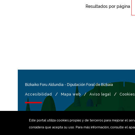
Resultados por página
Bizkaiko Foru Aldundia
-
Diputación Foral de Bizkaia
/
/
/
Accesibilidad
Mapa web
Aviso legal
Cookies
Gestionado con
Este portal utiliza
cookies
propias y de terceros para mejorar el serv
considera que acepta su uso. Para más información, consulte el ap