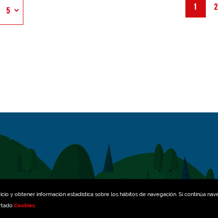
1
icio y obtener información estadística sobre los hábitos de navegación. Si continúa na
artado
Cookies
.