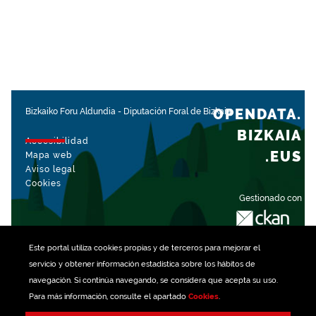
OPENDATA.
Bizkaiko Foru Aldundia
-
Diputación Foral de Bizkaia
BIZKAIA
Accesibilidad
.EUS
Mapa web
Aviso legal
Cookies
Gestionado con
Este portal utiliza
cookies
propias y de terceros para mejorar el
servicio y obtener información estadística sobre los hábitos de
navegación. Si continúa navegando, se considera que acepta su uso.
Para más información, consulte el apartado
Cookies
.