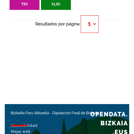
TSV
XLSX
Resultados por página
OPENDATA.
Bizkaiko Foru Aldundia
-
Diputación Foral de Bizkaia
BIZKAIA
Accesibilidad
.EUS
Mapa web