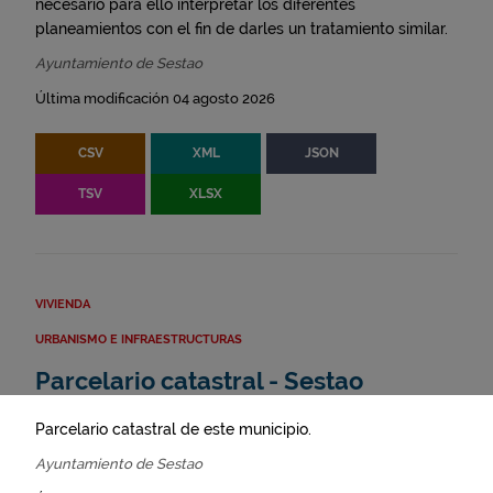
necesario para ello interpretar los diferentes
planeamientos con el fin de darles un tratamiento similar.
Ayuntamiento de Sestao
Última modificación 04 agosto 2026
CSV
XML
JSON
TSV
XLSX
VIVIENDA
URBANISMO E INFRAESTRUCTURAS
Parcelario catastral - Sestao
Parcelario catastral de este municipio.
Ayuntamiento de Sestao