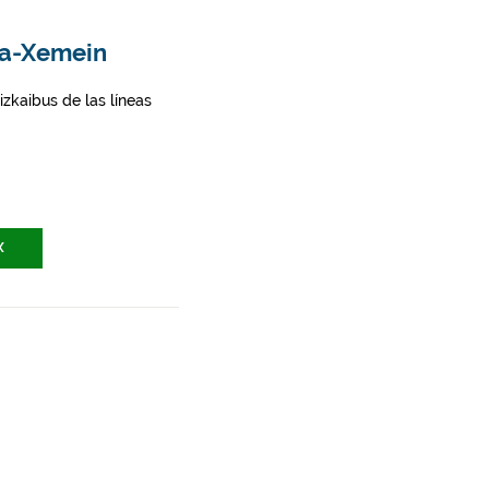
ina-Xemein
zkaibus de las líneas
X