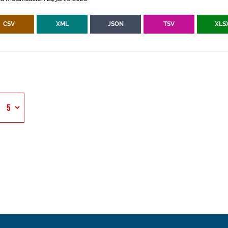
CSV
XML
JSON
TSV
XLS