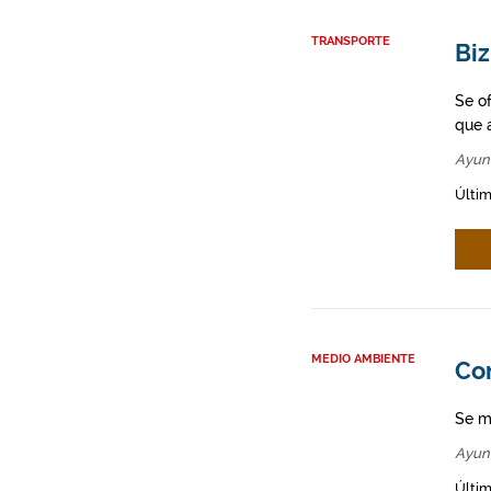
TRANSPORTE
Bi
Se o
que a
Ayun
Últim
MEDIO AMBIENTE
Co
Se m
Ayun
Últim