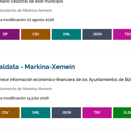
lario catastral de este municipio.
tamiento de Markina-Xemein
a modificación 02 agosto 2026
ZIP
CSV
XML
JSON
TS
aldata - Markina-Xemein
frece información económico-financiera de los Ayuntamientos de Biz
tamiento de Markina-Xemein
a modificación 15 julio 2026
CSV
XML
JSON
TSV
XLS