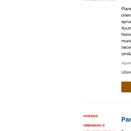
Plan
orie
apru
Ayun
homo
munic
neces
simil
Ayun
Últim
VIVIENDA
Par
URBANISMO E