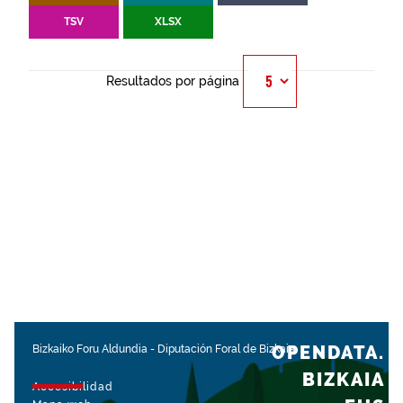
TSV
XLSX
Resultados por página
OPENDATA.
Bizkaiko Foru Aldundia
-
Diputación Foral de Bizkaia
BIZKAIA
Accesibilidad