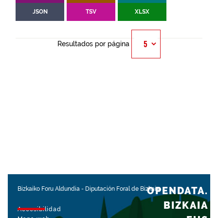
JSON
TSV
XLSX
Resultados por página
OPENDATA.
Bizkaiko Foru Aldundia
-
Diputación Foral de Bizkaia
BIZKAIA
Accesibilidad