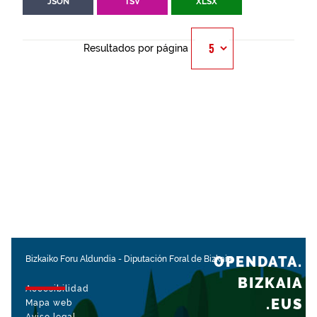
JSON
TSV
XLSX
Resultados por página
OPENDATA.
Bizkaiko Foru Aldundia
-
Diputación Foral de Bizkaia
BIZKAIA
Accesibilidad
.EUS
Mapa web