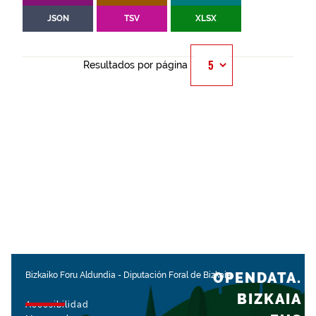
JSON
TSV
XLSX
Resultados por página
OPENDATA.
Bizkaiko Foru Aldundia
-
Diputación Foral de Bizkaia
BIZKAIA
Accesibilidad