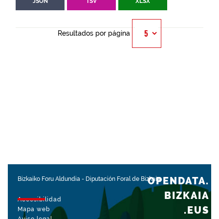
JSON
TSV
XLSX
Resultados por página
OPENDATA.
Bizkaiko Foru Aldundia
-
Diputación Foral de Bizkaia
BIZKAIA
Accesibilidad
.EUS
Mapa web