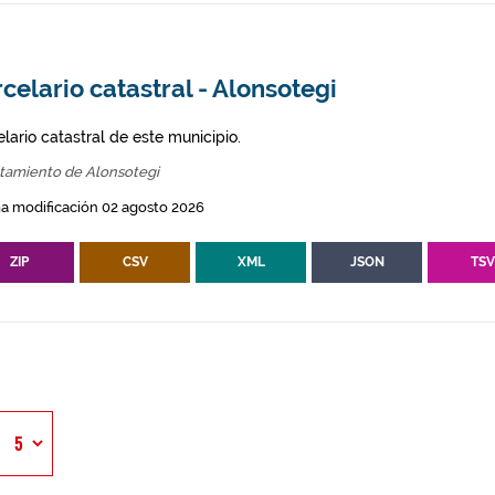
celario catastral - Alonsotegi
lario catastral de este municipio.
tamiento de Alonsotegi
a modificación 02 agosto 2026
ZIP
CSV
XML
JSON
TS