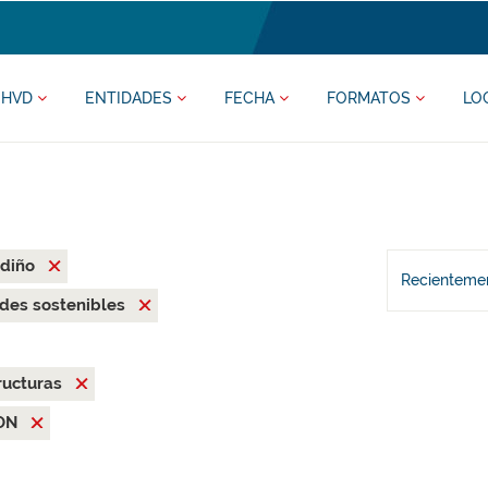
HVD
ENTIDADES
FECHA
FORMATOS
LO
adiño
Recientemen
des sostenibles
ructuras
ON