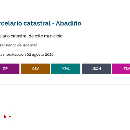
celario catastral - Abadiño
lario catastral de este municipio.
tamiento de Abadiño
a modificación 02 agosto 2026
ZIP
CSV
XML
JSON
TS