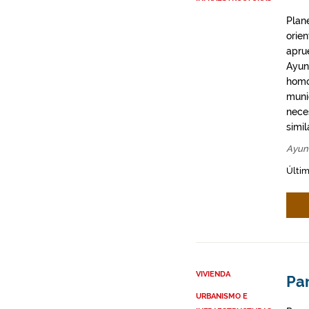
Plan
orie
apru
Ayun
homo
munic
neces
simil
Ayun
Últim
VIVIENDA
Par
URBANISMO E