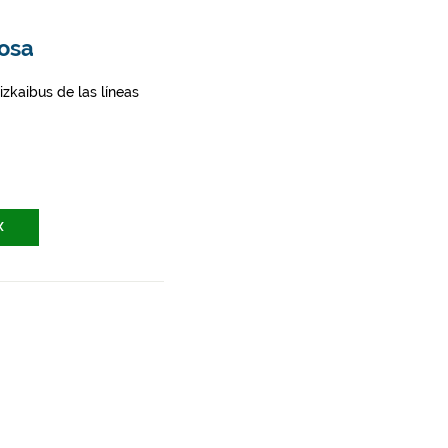
tosa
zkaibus de las líneas
X