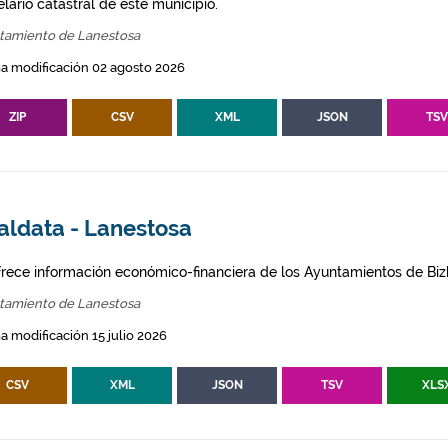
lario catastral de este municipio.
tamiento de Lanestosa
a modificación 02 agosto 2026
ZIP
CSV
XML
JSON
TS
aldata - Lanestosa
frece información económico-financiera de los Ayuntamientos de Biz
tamiento de Lanestosa
a modificación 15 julio 2026
CSV
XML
JSON
TSV
XLS