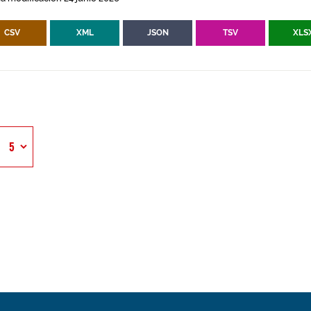
CSV
XML
JSON
TSV
XLS