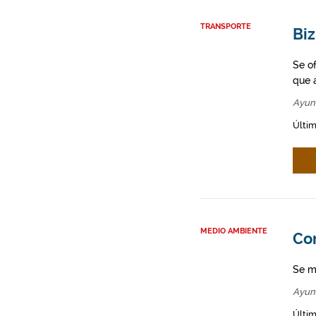
TRANSPORTE
Biz
Se o
que a
Ayun
Últim
MEDIO AMBIENTE
Co
Se m
Ayun
Últim