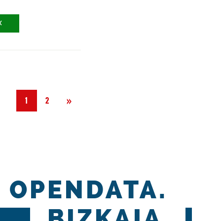
X
Siguiente
»
1
2
OPENDATA.
BIZKAIA