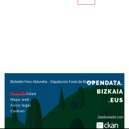
OPENDATA.
Bizkaiko Foru Aldundia
-
Diputación Foral de Bizkaia
BIZKAIA
Accesibilidad
.EUS
Mapa web
Aviso legal
Cookies
Gestionado con