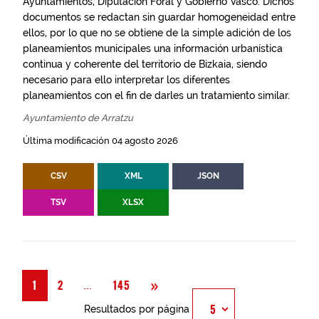
Ayuntamientos, Diputación Foral y Gobierno Vasco. Dichos
documentos se redactan sin guardar homogeneidad entre
ellos, por lo que no se obtiene de la simple adición de los
planeamientos municipales una información urbanística
continua y coherente del territorio de Bizkaia, siendo
necesario para ello interpretar los diferentes
planeamientos con el fin de darles un tratamiento similar.
Ayuntamiento de Arratzu
Última modificación 04 agosto 2026
CSV
XML
JSON
TSV
XLSX
Siguiente
»
Página
...
1
2
145
Resultados por página