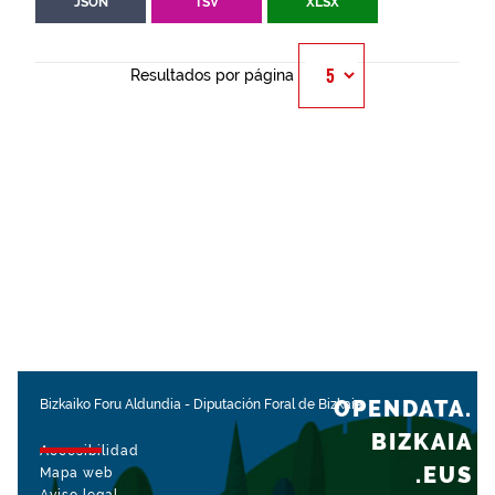
JSON
TSV
XLSX
Resultados por página
OPENDATA.
Bizkaiko Foru Aldundia
-
Diputación Foral de Bizkaia
BIZKAIA
Accesibilidad
.EUS
Mapa web