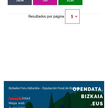
JSON
TSV
XLSX
Resultados por página
OPENDATA.
Bizkaiko Foru Aldundia
-
Diputación Foral de Bizkaia
BIZKAIA
Accesibilidad
.EUS
Mapa web